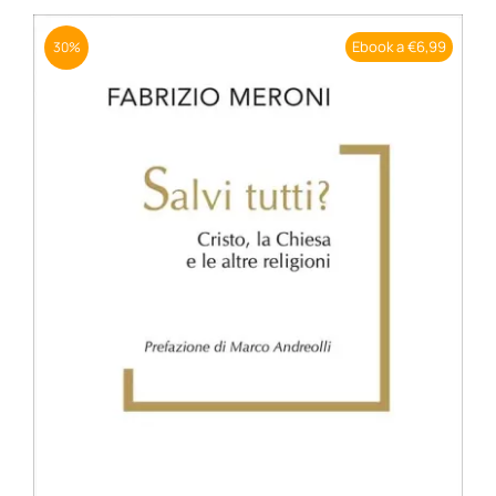
BIOGRAFIE
Ebook a €6,99
30%
ATTUALITÀ