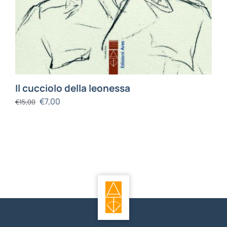
Il cucciolo della leonessa
€
7,00
€
15,00