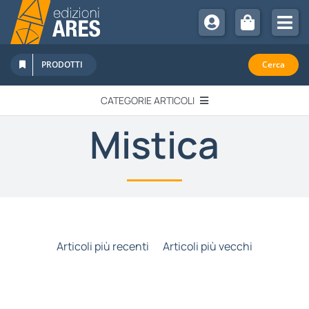
Salta
al
Tog
contenuto
Nav
Chi Siamo
PRODOTTI
Cerca
Sostienici
CATEGORIE ARTICOLI
Abbonamenti
Mistica
EDITORIALI
Promozioni
Newsletter
IN QUESTO NUMERO
Eventi
Libri Ares
QUADERNI MONOGRAFICI
Articoli più recenti
Articoli più vecchi
RECENSIONI