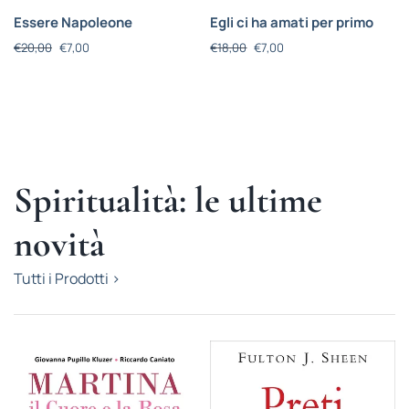
Essere Napoleone
Egli ci ha amati per primo
€
20,00
€
7,00
€
18,00
€
7,00
Spiritualità: le ultime
novità
Tutti i Prodotti >